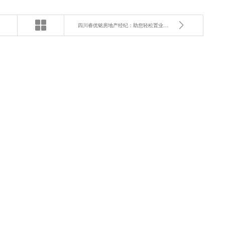
四川睿优铭房地产经纪：助您轻松置业，告别房产烦恼