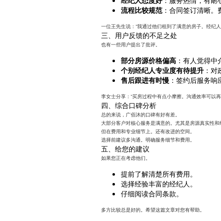
流程比较规范
：合同签订清晰。
一位王先生说：“我通过他们租到了满意的房子。经纪人
三、用户反馈的不足之处
也有一些用户提出了批评。
部分房源价格偏高
：有人觉得中
个别经纪人专业度有待提升
：对
售后跟进有时慢
：签约后服务响
李女士分享：“买房过程中有点小摩擦。沟通效率可以再
四、综合口碑分析
总的来说，广佰沐的口碑有好有差。
大部分客户对核心服务是满意的。尤其是房源真实性和
但在费用和专业细节上。还有改进的空间。
选择前建议多沟通。明确服务细节和费用。
五、给您的建议
如果您正在考虑他们。
提前了解清楚所有费用。
选择经验丰富的经纪人。
仔细阅读合同条款。
多方比较总是好的。希望这篇文章对您有帮助。