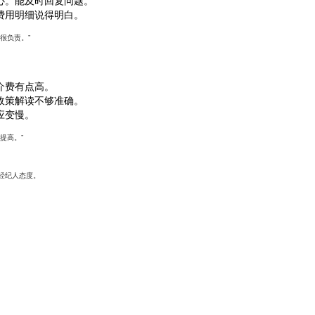
费用明细说得明白。
很负责。”
介费有点高。
政策解读不够准确。
应变慢。
提高。”
经纪人态度。