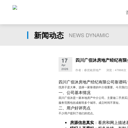
新闻动态
NEWS DYNAMIC
17
四川广佰沐房地产经纪有限
Apr
2026
作者：睿优铭房地产 浏览：47866次
四川广佰沐房地产经纪有限公司靠谱吗
找房子是大事。选择一家靠谱的中介很重要。今天我们
一、公司基本情况
四川广佰沐是一家本地房产中介公司。主要做二手房买
服务范围包括成都等多个城市。成立时间不算短。
二、用户好评亮点
不少用户提到了他们的优点。
房源信息真实
：看房和网上描述
经纪人态度好
：服务热情，有耐