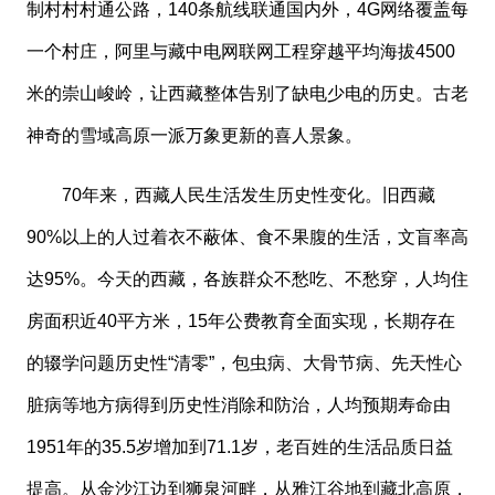
制村村村通公路，140条航线联通国内外，4G网络覆盖每
一个村庄，阿里与藏中电网联网工程穿越平均海拔4500
米的崇山峻岭，让西藏整体告别了缺电少电的历史。古老
神奇的雪域高原一派万象更新的喜人景象。
70年来，西藏人民生活发生历史性变化。旧西藏
90%以上的人过着衣不蔽体、食不果腹的生活，文盲率高
达95%。今天的西藏，各族群众不愁吃、不愁穿，人均住
房面积近40平方米，15年公费教育全面实现，长期存在
的辍学问题历史性“清零”，包虫病、大骨节病、先天性心
脏病等地方病得到历史性消除和防治，人均预期寿命由
1951年的35.5岁增加到71.1岁，老百姓的生活品质日益
提高。从金沙江边到狮泉河畔，从雅江谷地到藏北高原，