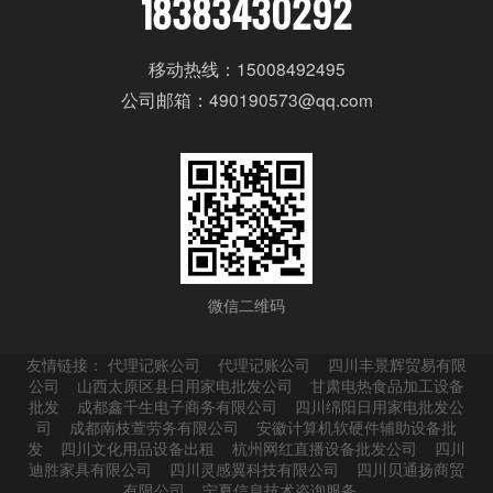
18383430292
移动热线：15008492495
公司邮箱：490190573@qq.com
微信二维码
友情链接：
代理记账公司
代理记账公司
四川丰景辉贸易有限
公司
山西太原区县日用家电批发公司
甘肃电热食品加工设备
批发
成都鑫千生电子商务有限公司
四川绵阳日用家电批发公
司
成都南枝萱劳务有限公司
安徽计算机软硬件辅助设备批
发
四川文化用品设备出租
杭州网红直播设备批发公司
四川
迪胜家具有限公司
四川灵感翼科技有限公司
四川贝通扬商贸
有限公司
宁夏信息技术咨询服务