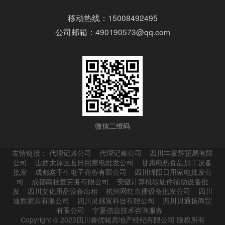
移动热线：15008492495
公司邮箱：490190573@qq.com
微信二维码
友情链接：
代理记账公司
代理记账公司
四川丰景辉贸易有限
公司
山西太原区县日用家电批发公司
甘肃电热食品加工设备
批发
成都鑫千生电子商务有限公司
四川绵阳日用家电批发公
司
成都南枝萱劳务有限公司
安徽计算机软硬件辅助设备批
发
四川文化用品设备出租
杭州网红直播设备批发公司
四川
迪胜家具有限公司
四川灵感翼科技有限公司
四川贝通扬商贸
有限公司
宁夏信息技术咨询服务
Copyright © 2023四川睿优铭房地产经纪有限公司 版权所有